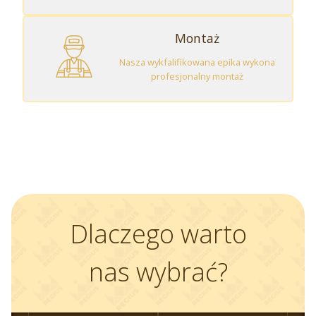
Montaż
Nasza wykfalifikowana epika wykona
profesjonalny montaż
Dlaczego warto
nas wybrać?