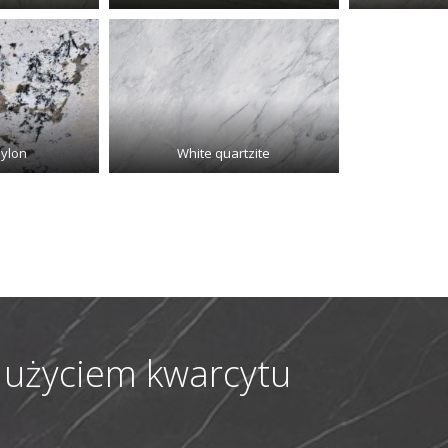
bylon
White quartzite
z użyciem kwarcytu