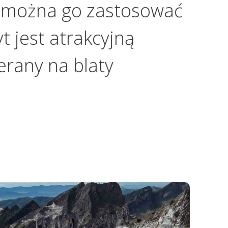
u można go zastosować
t jest atrakcyjną
erany na blaty