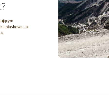
t?
inującym
cji piaskowej, a
a.