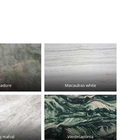
Jadore
Macaubas white
aj mahal
Verdelaponia