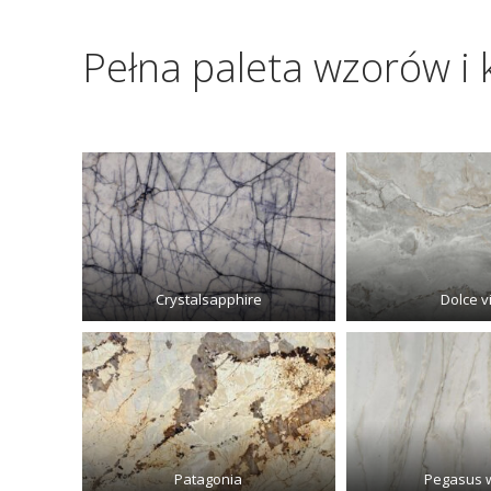
Pełna paleta wzorów i
Crystalsapphire
Dolce v
Patagonia
Pegasus 