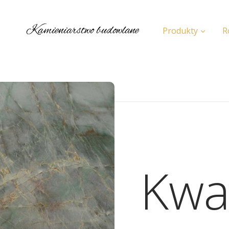
Kamieniarstwo budowlane
Produkty
R
Kwa