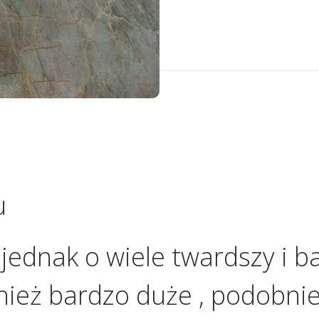
u
ednak o wiele twardszy i b
nież bardzo duże , podobnie