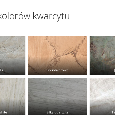
 kolorów kwarcytu
ita
Double brown
white
Silky quartzite
T