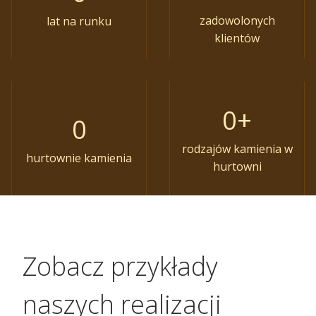
zadowolonych
lat na runku
klientów
8
0+
3
0
0
+
rodzajów kamienia w
hurtownie kamienia
hurtowni
Zobacz przykłady
naszych realizacji