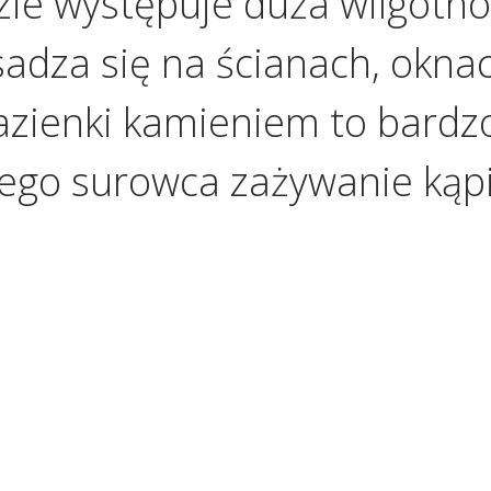
zie występuje duża wilgotno
sadza się na ścianach, okna
azienki kamieniem to bardz
ego surowca zażywanie kąpi