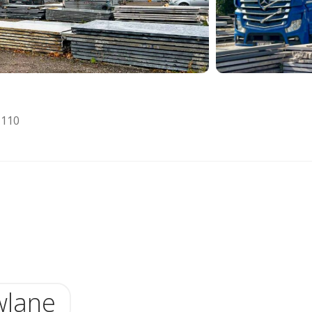
 110
wlane