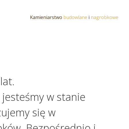
Kamieniarstwo
budowlane
i
nagrobkowe
lat.
 jesteśmy w stanie
zujemy się w
bków. Bezpośrednio i