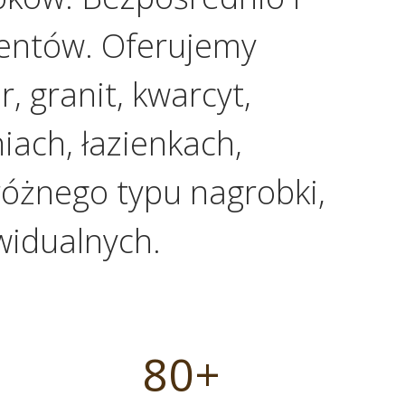
entów. Oferujemy
 granit, kwarcyt,
ach, łazienkach,
óżnego typu nagrobki,
widualnych.
8
80+
0
+