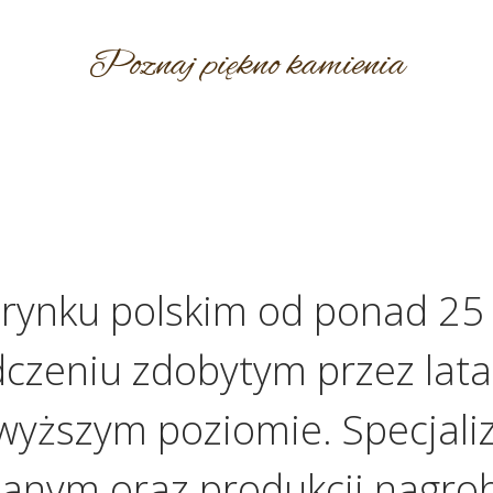
Poznaj piękno kamienia
 rynku polskim od ponad 25 
dczeniu zdobytym przez lata
wyższym poziomie. Specjali
anym oraz produkcji nagro