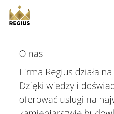
Przejdź
do
treści
O nas
Firma Regius działa na
Dzięki wiedzy i doświa
oferować usługi na naj
kamieniarstwie budowl