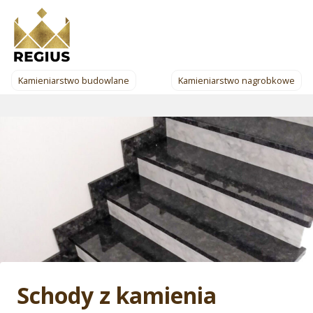
Przejdź
do
treści
Kamieniarstwo budowlane
Kamieniarstwo nagrobkowe
Schody z kamienia