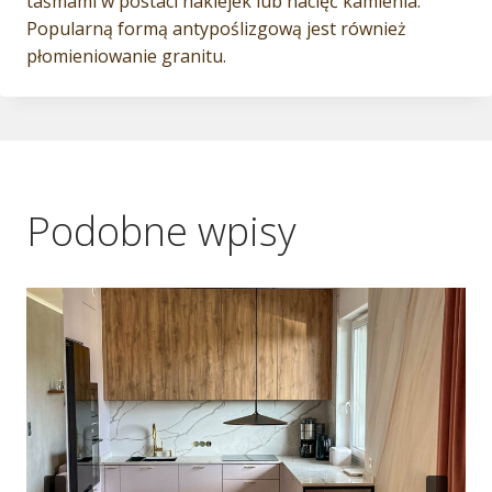
taśmami w postaci naklejek lub nacięć kamienia.
Popularną formą antypoślizgową jest również
płomieniowanie granitu.
Podobne wpisy