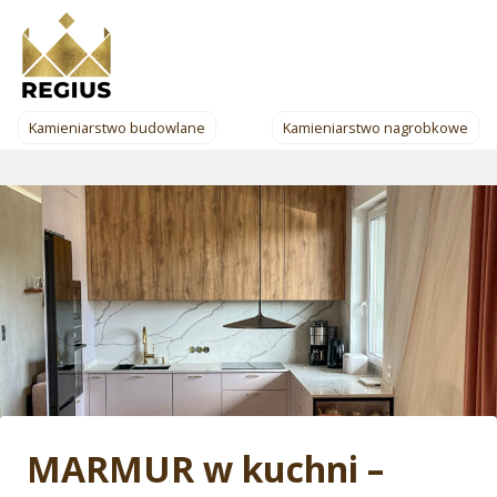
Przejdź
do
treści
Kamieniarstwo budowlane
Kamieniarstwo nagrobkowe
MARMUR w kuchni –