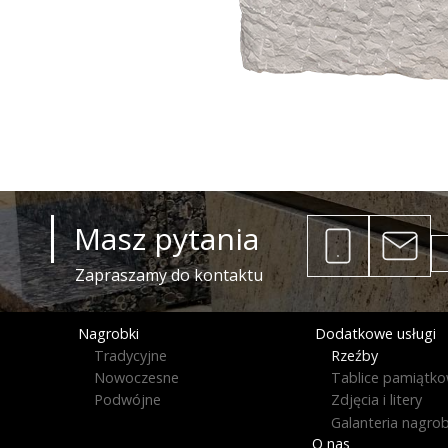
Masz pytania
Zapraszamy do kontaktu
Nagrobki
Dodatkowe usługi
Tradycyjne
Rzeźby
Nowoczesne
Tablice pamiątk
Podwójne
Zdjęcia i litery
Galanteria nagro
O nas