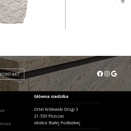
Facebook
Instagr
Googl
KONTAKT
Główna siedziba
Ortel Królewski Drugi 3
owe
21-530 Piszczac
okolice Białej Podlaskiej
bkowa