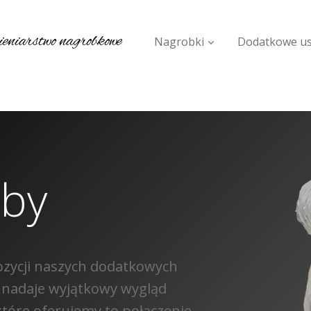
niarstwo nagrobkowe
Nagrobki
Dodatkowe us
źby
ozycji naszych dodatkowych
re nadaje wyjątkowy wygląd
które oferujemy to połączenie