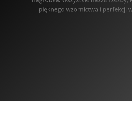
pięknego wzornictwa i perfekcji